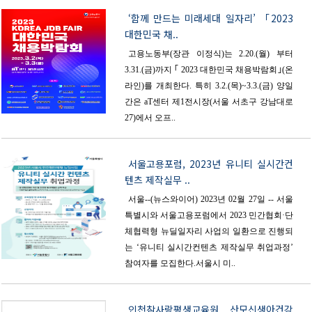
‘함께 만드는 미래세대 일자리’ 「2023
대한민국 채..
고용노동부(장관 이정식)는 2.20.(월) 부터
3.31.(금)까지 ｢ 2023 대한민국 채용박람회｣(온
라인)를 개최한다. 특히 3.2.(목)~3.3.(금) 양일
간은 aT센터 제1전시장(서울 서초구 강남대로
27)에서 오프..
서울고용포럼, 2023년 유니티 실시간컨
텐츠 제작실무 ..
서울--(뉴스와이어) 2023년 02월 27일 -- 서울
특별시와 서울고용포럼에서 2023 민간협회·단
체협력형 뉴딜일자리 사업의 일환으로 진행되
는 ‘유니티 실시간컨텐츠 제작실무 취업과정’
참여자를 모집한다.서울시 미..
인천참사랑평생교육원 산모신생아건강