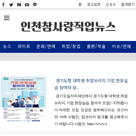
홈
광고요청
Q & A
즐겨찾기
인천참사랑직업뉴스
뉴스
라이프
문화/연예
취업/창업
출판/학술
이슈/연재
경기도형 대학생 취업브리지 기업 현장실
습 참여자 모..
경기도일자리재단에서 경기도형 대학생 취업
브리지 기업 현장실습 참여자 모집(~3/29)합니
다.자세한 모집 요강은 첨부해드리는 포스터
와 아래 사람인, 잡코리아 링크를 참고해주시
기 바랍니다.사람인: https://www.s..