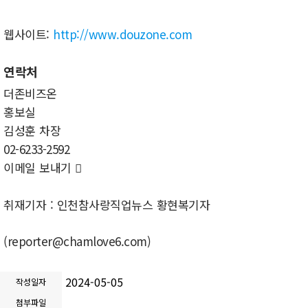
웹사이트:
http://www.douzone.com
연락처
더존비즈온
홍보실
김성훈 차장
02-6233-2592
이메일 보내기

취재기자 : 인천참사랑직업뉴스 황현복기자
(reporter@chamlove6.com)
2024-05-05
작성일자
첨부파일