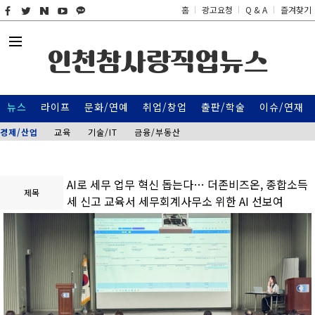
홈
광고요청
Q & A
즐겨찾기
인천참사랑직업뉴스
뉴스
라이프
문화/연예
취업/창업
출판/학술
이슈/연재
경제/산업
교육
기술/IT
금융/부동산
AI로 세무 업무 혁신 돕는다… 더존비즈온, 종합소득
제목
세 신고 교육서 세무회계사무소 위한 AI 선보여