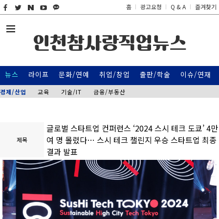
홈
광고요청
Q & A
즐겨찾기
인천참사랑직업뉴스
뉴스
라이프
문화/연예
취업/창업
출판/학술
이슈/연재
경제/산업
교육
기술/IT
금융/부동산
글로벌 스타트업 컨퍼런스 ‘2024 스시 테크 도쿄’ 4만
여 명 몰렸다… 스시 테크 챌린지 우승 스타트업 최종
제목
결과 발표