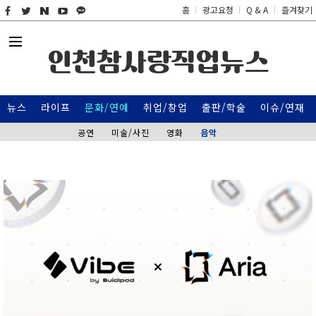
홈
광고요청
Q & A
즐겨찾기
인천참사랑직업뉴스
뉴스
라이프
문화/연예
취업/창업
출판/학술
이슈/연재
공연
미술/사진
영화
음악