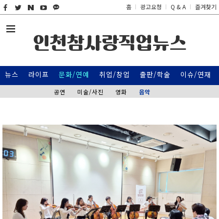
홈
광고요청
Q & A
즐겨찾기
인천참사랑직업뉴스
뉴스
라이프
문화/연예
취업/창업
출판/학술
이슈/연재
공연
미술/사진
영화
음악