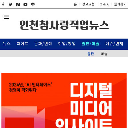
홈
광고요청
Q & A
즐겨찾기
인천참사랑직업뉴스
뉴스
라이프
문화/연예
취업/창업
출판/학술
이슈/연재
출판
학술