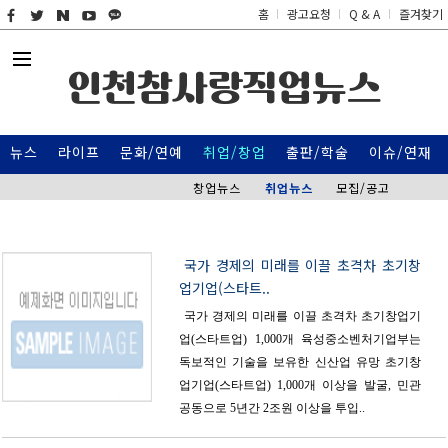
홈
광고요청
Q & A
즐겨찾기
인천참사랑직업뉴스
뉴스
라이프
문화/연예
취업/창업
출판/학술
이슈/연재
창업뉴스
취업뉴스
모집/공고
국가 경제의 미래를 이끌 초격차 초기창
업기업(스타트..
국가 경제의 미래를 이끌 초격차 초기창업기
업(스타트업) 1,000개 육성중소벤처기업부는
독보적인 기술을 보유한 신산업 유망 초기창
업기업(스타트업) 1,000개 이상을 발굴, 민관
공동으로 5년간 2조원 이상을 투입..