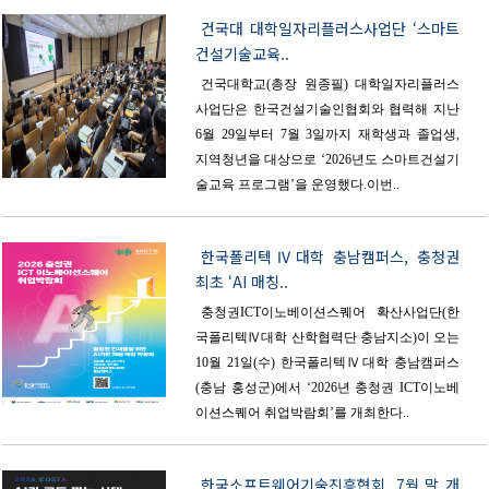
건국대 대학일자리플러스사업단 ‘스마트
건설기술교육..
건국대학교(총장 원종필) 대학일자리플러스
사업단은 한국건설기술인협회와 협력해 지난
6월 29일부터 7월 3일까지 재학생과 졸업생,
지역청년을 대상으로 ‘2026년도 스마트건설기
술교육 프로그램’을 운영했다.이번..
한국폴리텍Ⅳ대학 충남캠퍼스, 충청권
최초 ‘AI 매칭..
충청권ICT이노베이션스퀘어 확산사업단(한
국폴리텍Ⅳ대학 산학협력단 충남지소)이 오는
10월 21일(수) 한국폴리텍Ⅳ대학 충남캠퍼스
(충남 홍성군)에서 ‘2026년 충청권 ICT이노베
이션스퀘어 취업박람회’를 개최한다..
한국소프트웨어기술진흥협회, 7월 말 개