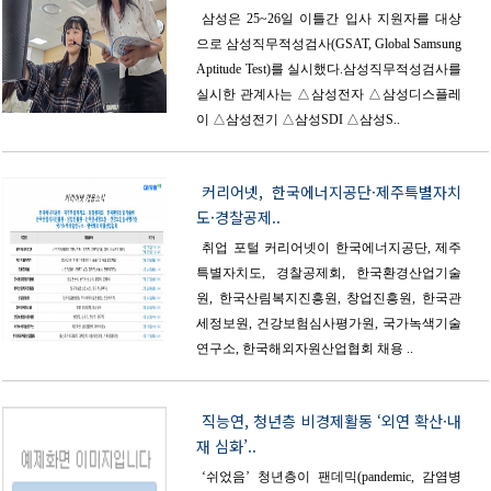
삼성은 25~26일 이틀간 입사 지원자를 대상
으로 삼성직무적성검사(GSAT, Global Samsung
Aptitude Test)를 실시했다.삼성직무적성검사를
실시한 관계사는 △삼성전자 △삼성디스플레
이 △삼성전기 △삼성SDI △삼성S..
커리어넷, 한국에너지공단·제주특별자치
도·경찰공제..
취업 포털 커리어넷이 한국에너지공단, 제주
특별자치도, 경찰공제회, 한국환경산업기술
원, 한국산림복지진흥원, 창업진흥원, 한국관
세정보원, 건강보험심사평가원, 국가녹색기술
연구소, 한국해외자원산업협회 채용 ..
직능연, 청년층 비경제활동 ‘외연 확산·내
재 심화’..
‘쉬었음’ 청년층이 팬데믹(pandemic, 감염병